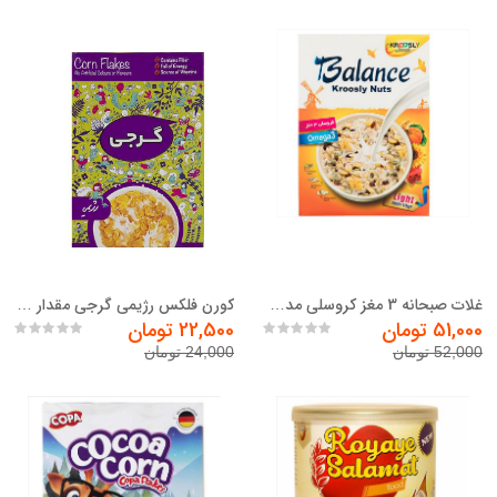
غلات صبحانه 3 مغز کروسلی مدل Balance مقدار 500 گرم
کورن فلکس رژیمی گرجی مقدار 300 گرم
51,000 تومان
22,500 تومان
52,000 تومان
24,000 تومان