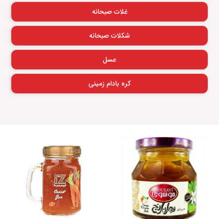
غلات صبحانه
شکلات صبحانه
عسل
کره بادام زمینی